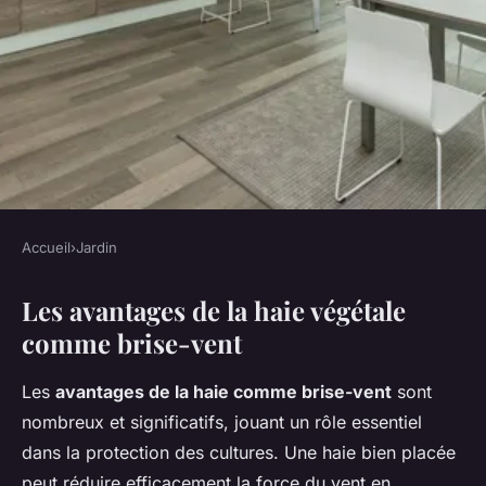
Accueil
›
Jardin
JARDIN
Les avantages de la haie végétale
Utiliser la haie végétale
comme brise-vent
comme brise-vent
Les
avantages de la haie comme brise-vent
sont
Clément
•
20 décembre 2024
•
7 min de lecture
nombreux et significatifs, jouant un rôle essentiel
dans la protection des cultures. Une haie bien placée
peut réduire efficacement la force du vent en