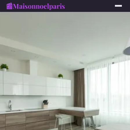
📰
Maisonnoelparis