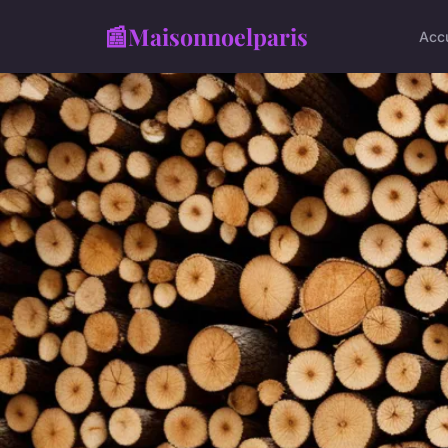
📰
Maisonnoelparis
Accu