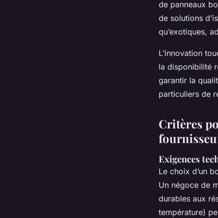
de panneaux boi
de solutions d’i
qu’exotiques, a
L’innovation tou
la disponibilité
garantir la quali
particuliers de 
Critères po
fournisseu
Exigences tech
Le choix d’un b
Un négoce de ma
durables aux rés
température) per