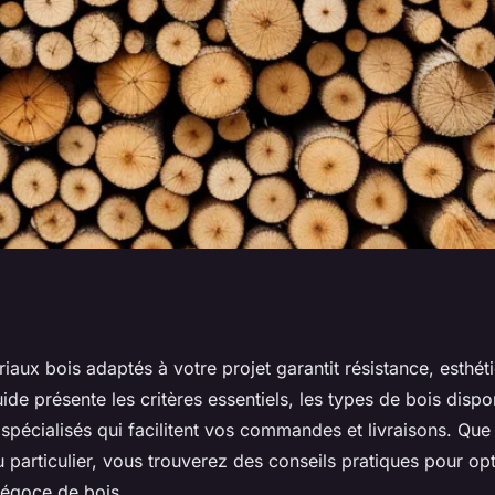
bois : votre guide
riaux bois adaptés à votre projet garantit résistance, esthét
uide présente les critères essentiels, les types de bois dispo
lleurs produits
 spécialisés qui facilitent vos commandes et livraisons. Qu
 particulier, vous trouverez des conseils pratiques pour op
négoce de bois.