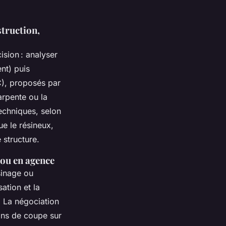
struction,
ision : analyser
ent) puis
FC), proposés par
arpente ou la
techniques, selon
ue le résineux,
 structure.
 ou en agence
sinage ou
ation et la
s. La négociation
ons de coupe sur