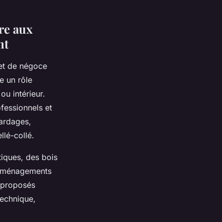
re aux
nt
et de négoce
e un rôle
ou intérieur.
fessionnels et
bardages,
llé-collé.
tiques, des bois
d’aménagements
s proposés
technique,