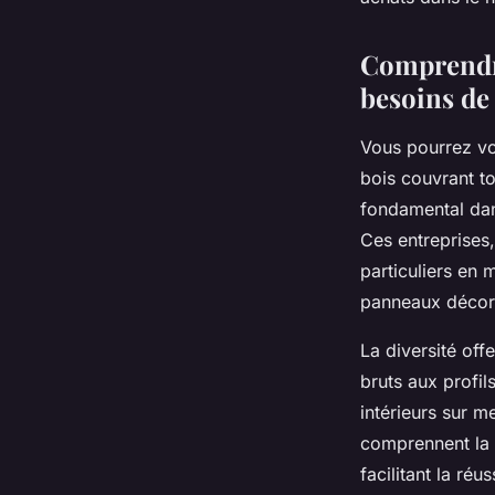
Océane
•
25 mai 2025
•
4 min de lecture
Comprendre
besoins de
Vous pourrez vo
bois couvrant t
fondamental dans
Ces entreprises,
particuliers en 
panneaux décorat
La diversité off
bruts aux profil
intérieurs sur m
comprennent la d
facilitant la ré