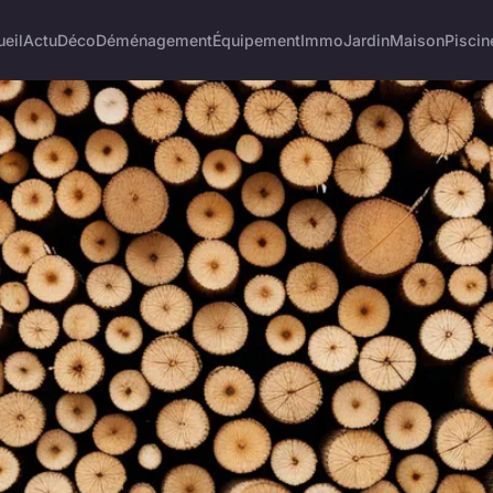
eil
Actu
Déco
Déménagement
Équipement
Immo
Jardin
Maison
Piscin