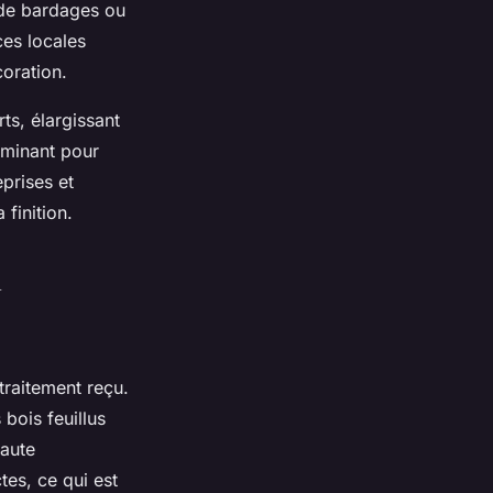
 de bardages ou
ces locales
oration.
ts, élargissant
rminant pour
eprises et
 finition.
n
 traitement reçu.
bois feuillus
haute
tes, ce qui est