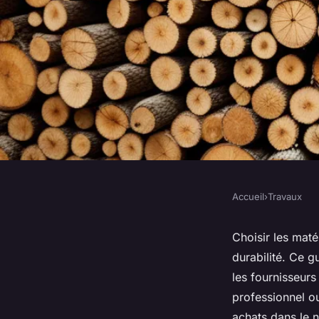
Accueil
›
Travaux
TRAVAUX
Négoce de matériaux 
Choisir les maté
durabilité. Ce g
pour choisir les mei
les fournisseurs
professionnel ou
achats dans le 