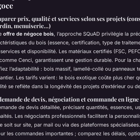
goce
er prix, qualité et services selon ses projets (con
ardin, menuiserie…)
ne
offre de négoce bois
, l’approche SQuAD privilégie la préc
ctéristiques du bois (essence, certification, type de traitem
 services et disponibilité. Les matériaux certifiés (FSC, PE
 comme Cenci, garantissent une gestion durable. Pour la ch
fiez l’adaptabilité : bois massif, lamellé-collé ou panneaux 
antier. Les tarifs varient : le bois exotique coûte plus cher q
lité se reflète dans la longévité des projets d’extérieur ou de
demande de devis, négociation et commande en ligne
mande de devis détaillée, précisant quantités, essences, u
aités. Les négociants professionnels facilitent la personnalis
ce soit sur site, par mail ou via des plateformes spécialisée
our les commandes importantes ; comparez les délais, opti