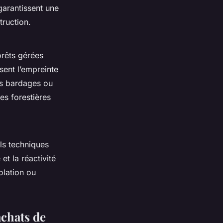
arantissent une
truction.
orêts gérées
ent l’empreinte
es bardages ou
es forestières
ils techniques
et la réactivité
solation ou
achats de