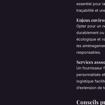
essentiel pour l
traçabilité et u
Enjeux enviro
Opter pour un né
durablement ou 
écologique et v
les aménagements
responsables.
Services assoc
Un fournisseur f
personnalisés et
logistique facili
d’extension de t
Conseils p