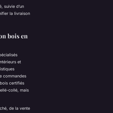
, suivie d’un
fier la livraison
on bois en
pécialisés
térieurs et
istiques
n de commandes
ois certifiés
llé-collé, mais
ché, de la vente