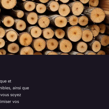
ique et
nibles, ainsi que
e vous soyez
timiser vos