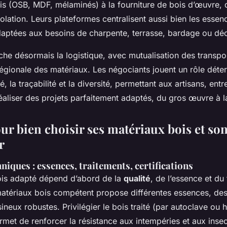
s (OSB, MDF, mélaminés) à la fourniture de bois d’œuvre,
solation. Leurs plateformes centralisent aussi bien les essen
daptées aux besoins de charpente, terrasse, bardage ou déc
che désormais la logistique, avec mutualisation des transpor
 régionale des matériaux. Les négociants jouent un rôle déte
té, la traçabilité et la diversité, permettant aux artisans, entr
réaliser des projets parfaitement adaptés, du gros œuvre à la
ur bien choisir ses matériaux bois et so
r
niques : essences, traitements, certifications
ois adapté dépend d’abord de la
qualité
, de l’essence et du
tériaux bois compétent propose différentes essences, des 
ineux robustes. Privilégier le bois traité (par autoclave ou 
met de renforcer la résistance aux intempéries et aux insec