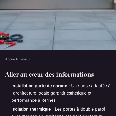
Accueil
›
Travaux
TRAVAUX
Aller au cœur des informations
Qualité et expertise pour
l'installation de porte de
Installation porte de garage
: Une pose adaptée à
garage à Rennes
l’architecture locale garantit esthétique et
performance à Rennes.
Auberte
•
03/07/2026 08:46
•
9 min de lecture
Isolation thermique
: Les portes à double paroi