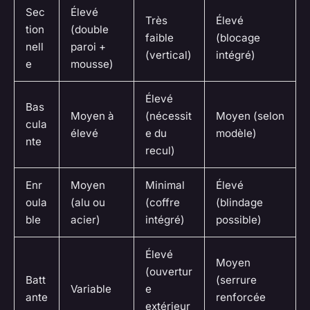
Sec
Élevé
Très
Élevé
tion
(double
faible
(blocage
nell
paroi +
(vertical)
intégré)
e
mousse)
Élevé
Bas
Moyen à
(nécessit
Moyen (selon
cula
élevé
e du
modèle)
nte
recul)
Enr
Moyen
Minimal
Élevé
oula
(alu ou
(coffre
(blindage
ble
acier)
intégré)
possible)
Élevé
Moyen
(ouvertur
Batt
(serrure
Variable
e
ante
renforcée
extérieur