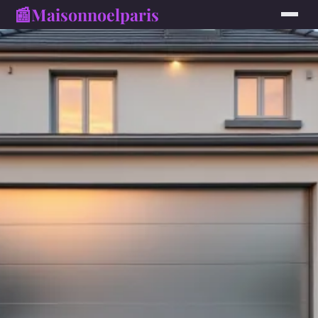
📰
Maisonnoelparis