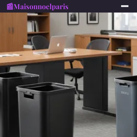
📰
Maisonnoelparis