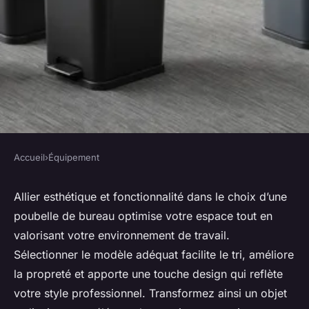
Accueil
›
Équipement
ÉQUIPEMENT
Poubelle bureau : alliez style
Allier esthétique et fonctionnalité dans le choix d’une
poubelle de bureau optimise votre espace tout en
et praticité pour votre espace
valorisant votre environnement de travail.
Sélectionner le modèle adéquat facilite le tri, améliore
Louis
•
23 septembre 2025
•
5 min de lecture
la propreté et apporte une touche design qui reflète
votre style professionnel. Transformez ainsi un objet